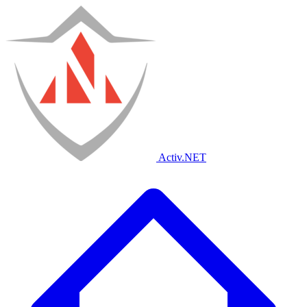
Activ
.NET