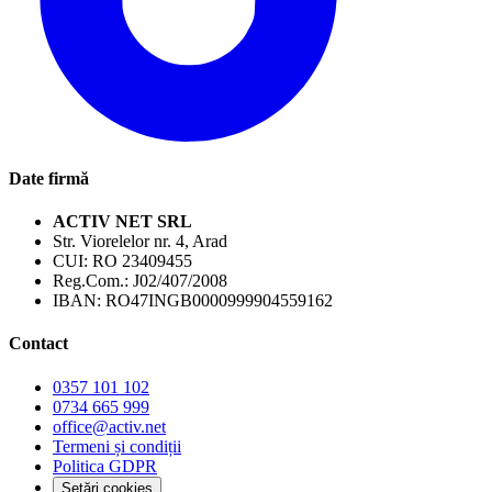
Date firmă
ACTIV NET SRL
Str. Viorelelor nr. 4, Arad
CUI:
RO 23409455
Reg.Com.:
J02/407/2008
IBAN:
RO47INGB0000999904559162
Contact
0357 101 102
0734 665 999
office@activ.net
Termeni și condiții
Politica GDPR
Setări cookies