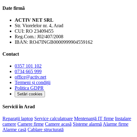
Date firmă
ACTIV NET SRL
Str. Viorelelor nr. 4, Arad
CUI:
RO 23409455
Reg.Com.:
J02/407/2008
IBAN:
RO47INGB0000999904559162
Contact
0357 101 102
0734 665 999
office@activ.net
Termeni și condiții
Politica GDPR
Setări cookies
Servicii în Arad
Reparații laptop
Service calculatoare
Mentenanță IT firme
Instalare
camere
Camere firme
Camere acasă
Sisteme alarmă
Alarme firme
Alarme casă
Cablare structurată