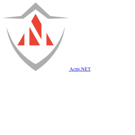
Activ
.NET