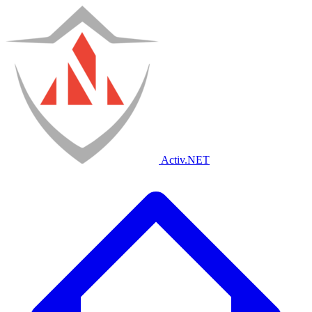
Activ
.NET