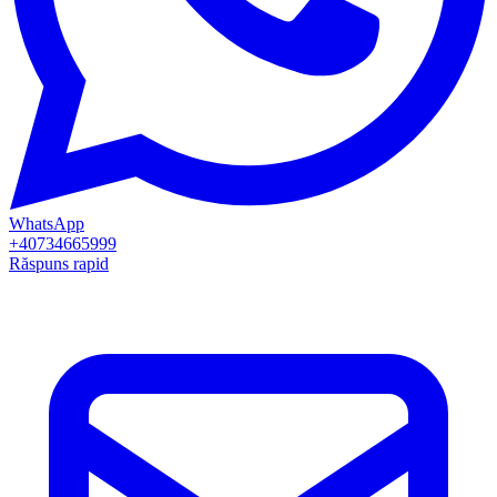
WhatsApp
+40734665999
Răspuns rapid