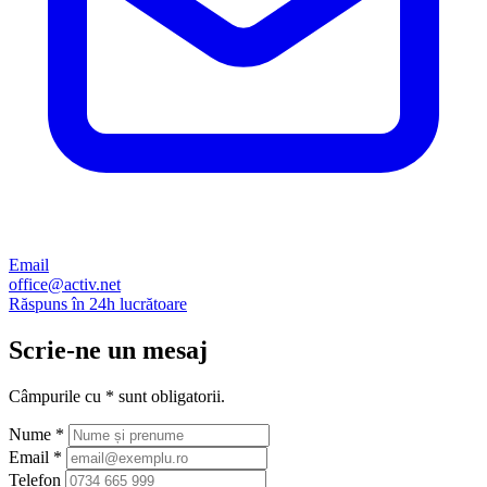
Email
office@activ.net
Răspuns în 24h lucrătoare
Scrie-ne un mesaj
Câmpurile cu * sunt obligatorii.
Nume
*
Email
*
Telefon