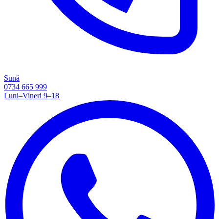
Sună
0734 665 999
Luni–Vineri 9–18