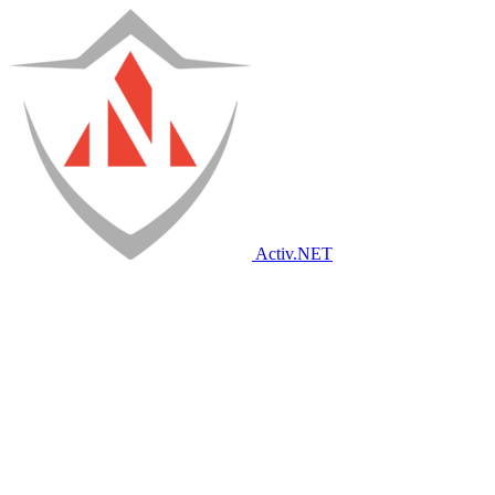
Activ
.NET