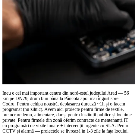
Ineu e cel mai important centru din nord-estul județului Arad — 56
km pe DN79, drum bun până la Pâncota apoi mai îngust spre
Codru. Pentru echipa noastră, deplasarea durează ~1h și o facem
programat (nu zilnic). Avem aici proiecte pentru firme de textile,
prelucrare lemn, alimentare, dar și pentru instituții publice și locuințe
private. Pentru firmele din zonă oferim contracte de mentenanță IT
cu programări de vizite lunare + intervenții urgente cu SLA. Pentru
CCTV și alarmă — proiectele se livrează în 1-3 zile la fața locului.