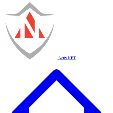
Activ
.NET