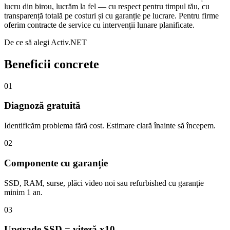
lucru din birou, lucrăm la fel — cu respect pentru timpul tău, cu
transparență totală pe costuri și cu garanție pe lucrare. Pentru firme
oferim contracte de service cu intervenții lunare planificate.
De ce să alegi Activ.NET
Beneficii concrete
01
Diagnoză gratuită
Identificăm problema fără cost. Estimare clară înainte să începem.
02
Componente cu garanție
SSD, RAM, surse, plăci video noi sau refurbished cu garanție
minim 1 an.
03
Upgrade SSD = viteză x10