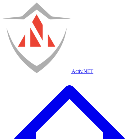
Activ
.NET