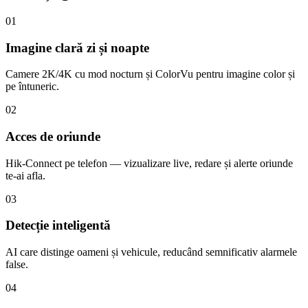
01
Imagine clară zi și noapte
Camere 2K/4K cu mod nocturn și ColorVu pentru imagine color și
pe întuneric.
02
Acces de oriunde
Hik-Connect pe telefon — vizualizare live, redare și alerte oriunde
te-ai afla.
03
Detecție inteligentă
AI care distinge oameni și vehicule, reducând semnificativ alarmele
false.
04