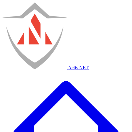
Activ
.NET