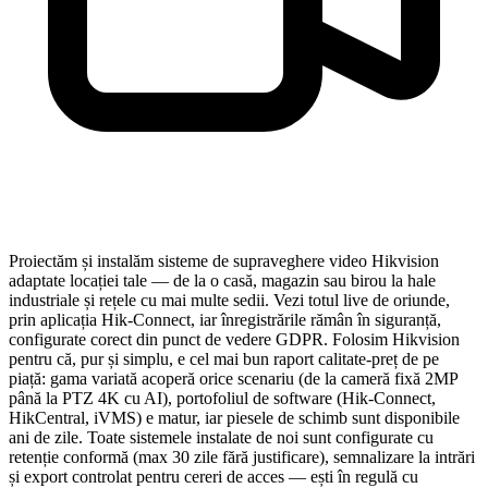
Proiectăm și instalăm sisteme de supraveghere video Hikvision
adaptate locației tale — de la o casă, magazin sau birou la hale
industriale și rețele cu mai multe sedii. Vezi totul live de oriunde,
prin aplicația Hik-Connect, iar înregistrările rămân în siguranță,
configurate corect din punct de vedere GDPR. Folosim Hikvision
pentru că, pur și simplu, e cel mai bun raport calitate-preț de pe
piață: gama variată acoperă orice scenariu (de la cameră fixă 2MP
până la PTZ 4K cu AI), portofoliul de software (Hik-Connect,
HikCentral, iVMS) e matur, iar piesele de schimb sunt disponibile
ani de zile. Toate sistemele instalate de noi sunt configurate cu
retenție conformă (max 30 zile fără justificare), semnalizare la intrări
și export controlat pentru cereri de acces — ești în regulă cu