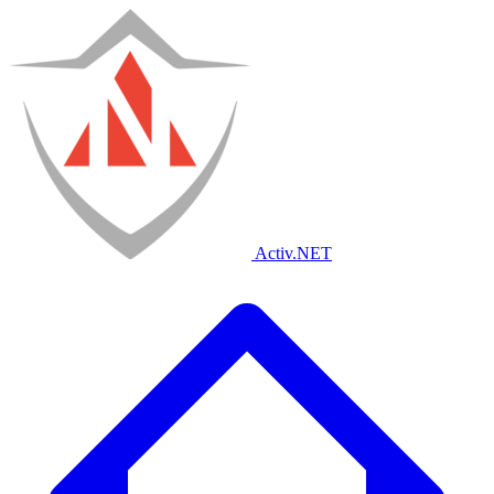
Activ
.NET