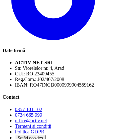
Date firmă
ACTIV NET SRL
Str. Viorelelor nr. 4, Arad
CUI:
RO 23409455
Reg.Com.:
J02/407/2008
IBAN:
RO47INGB0000999904559162
Contact
0357 101 102
0734 665 999
office@activ.net
Termeni și condiții
Politica GDPR
Setări cookies