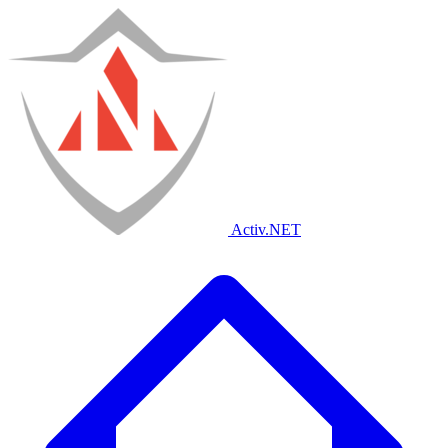
Activ
.NET