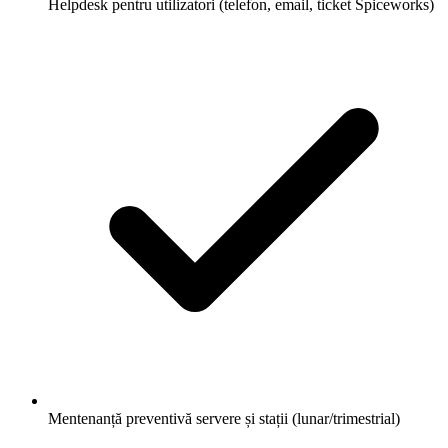
Helpdesk pentru utilizatori (telefon, email, ticket Spiceworks)
Mentenanță preventivă servere și stații (lunar/trimestrial)