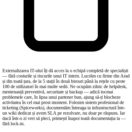
Externalizarea IT-ului îți dă acces la o echipă completă de specialiști
— fără costurile și riscurile unui IT intern. Lucrăm cu firme din Arad
și din toată țara, de la 5 stații în două birouri până la rețele cu peste
100 de utilizatori în mai multe sedii. Ne ocupăm zilnic de helpdesk,
mentenanță preventivă, securitate și backup — adică tocmai
problemele care, în lipsa unui partener bun, ajung să-ți blocheze
activitatea în cel mai prost moment. Folosim sistem profesional de
ticketing (Spiceworks), documentăm întreaga ta infrastructură într-
un wiki dedicat și avem SLA pe rezolvare, nu doar pe răspuns. Iar
dacă într-o zi vrei să pleci, primești înapoi toată documentația ta —
fără lock-in.