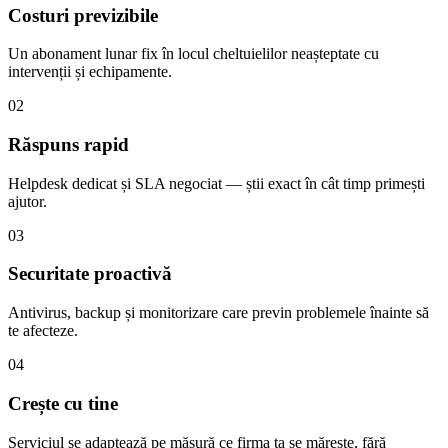
Costuri previzibile
Un abonament lunar fix în locul cheltuielilor neașteptate cu
intervenții și echipamente.
02
Răspuns rapid
Helpdesk dedicat și SLA negociat — știi exact în cât timp primești
ajutor.
03
Securitate proactivă
Antivirus, backup și monitorizare care previn problemele înainte să
te afecteze.
04
Crește cu tine
Serviciul se adaptează pe măsură ce firma ta se mărește, fără