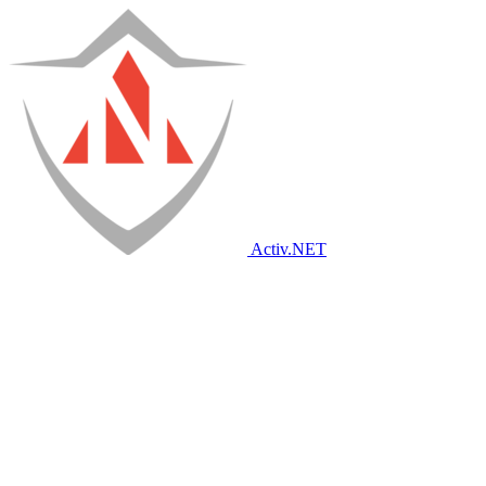
Activ
.NET