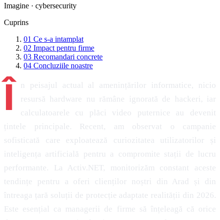
Imagine · cybersecurity
Cuprins
01
Ce s-a intamplat
02
Impact pentru firme
03
Recomandari concrete
04
Concluziile noastre
Î
n peisajul actual al amenințărilor informatice, nicio
resursă hardware nu rămâne ignorată de hackeri, iar
calculatoarele cu plăci video puternice au devenit
țintele principale. Recent, am observat o campanie
sofisticată care exploatează curiozitatea utilizatorilor și
inteligența artificială pentru a compromite stații de lucru
performante. La Activ.NET, monitorizăm constant aceste
tendințe pentru a oferi clienților noștri din Arad și din
întreaga țară soluții de protecție adaptate realității din 2026.
Este esențial ca managerii de firme să înțeleagă că orice