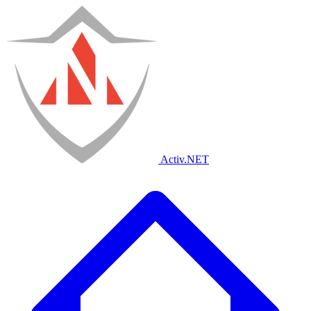
Activ
.NET