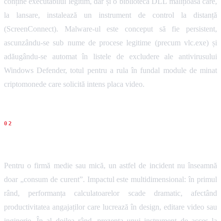
conține executabilul legitim, dar și o bibliotecă DLL malițioasă care,
la lansare, instalează un instrument de control la distanță
(ScreenConnect). Malware-ul este conceput să fie persistent,
ascunzându-se sub nume de procese legitime (precum vlc.exe) și
adăugându-se automat în listele de excludere ale antivirusului
Windows Defender, totul pentru a rula în fundal module de minat
criptomonede care solicită intens placa video.
Impact pentru firme
Pentru o firmă medie sau mică, un astfel de incident nu înseamnă
doar „consum de curent”. Impactul este multidimensional: în primul
rând, performanța calculatoarelor scade dramatic, afectând
productivitatea angajaților care lucrează în design, editare video sau
inginerie. În al doilea rând, prezența unui instrument de acces la