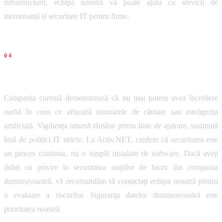
infrastructurii, echipa noastră vă poate ajuta cu servicii de
mentenanță și securitate IT pentru firme.
Concluziile noastre
Campania curentă demonstrează că nu mai putem avea încredere
oarbă în ceea ce afișează motoarele de căutare sau inteligența
artificială. Vigiliența umană rămâne prima linie de apărare, susținută
însă de politici IT stricte. La Activ.NET, credem că securitatea este
un proces continuu, nu o simplă instalare de software. Dacă aveți
dubii cu privire la securitatea stațiilor de lucru din compania
dumneavoastră, vă recomandăm să contactați echipa noastră pentru
o evaluare a riscurilor. Siguranța datelor dumneavoastră este
prioritatea noastră.