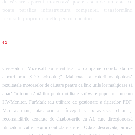
descărcare aparent inofensivă poate ascunde un atac ce
poate paraliza infrastructura companiei, transformând
resursele proprii în unelte pentru atacatori.
Ce s-a intamplat
Cercetătorii Microsoft au identificat o campanie coordonată de
atacuri prin „SEO poisoning”. Mai exact, atacatorii manipulează
rezultatele motoarelor de căutare pentru ca link-urile lor malițioase să
apară în topul căutărilor pentru utilitare software populare, precum
HWMonitor, FurMark sau utilitare de gestionare a fișierelor PDF.
Mai alarmant, atacatorii au început să otrăvească chiar și
recomandările generate de chatbot-urile cu AI, care direcționează
utilizatorii către pagini controlate de ei. Odată descărcată, arhiva