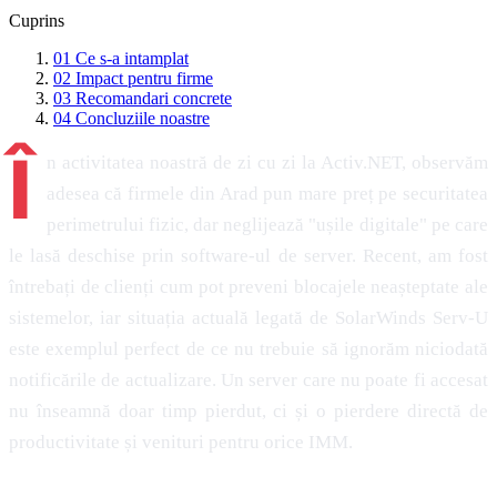
Cuprins
01
Ce s-a intamplat
02
Impact pentru firme
03
Recomandari concrete
04
Concluziile noastre
Î
n activitatea noastră de zi cu zi la Activ.NET, observăm
adesea că firmele din Arad pun mare preț pe securitatea
perimetrului fizic, dar neglijează "ușile digitale" pe care
le lasă deschise prin software-ul de server. Recent, am fost
întrebați de clienți cum pot preveni blocajele neașteptate ale
sistemelor, iar situația actuală legată de SolarWinds Serv-U
este exemplul perfect de ce nu trebuie să ignorăm niciodată
notificările de actualizare. Un server care nu poate fi accesat
nu înseamnă doar timp pierdut, ci și o pierdere directă de
productivitate și venituri pentru orice IMM.