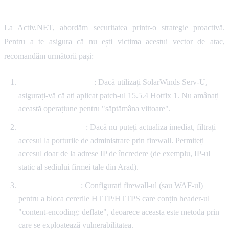
Recomandari concrete
La Activ.NET, abordăm securitatea printr-o strategie proactivă.
Pentru a te asigura că nu ești victima acestui vector de atac,
recomandăm următorii pași:
Actualizarea imediată
: Dacă utilizați SolarWinds Serv-U,
asigurați-vă că ați aplicat patch-ul 15.5.4 Hotfix 1. Nu amânați
această operațiune pentru "săptămâna viitoare".
Limitarea accesului
: Dacă nu puteți actualiza imediat, filtrați
accesul la porturile de administrare prin firewall. Permiteți
accesul doar de la adrese IP de încredere (de exemplu, IP-ul
static al sediului firmei tale din Arad).
Filtrarea cererilor
: Configurați firewall-ul (sau WAF-ul)
pentru a bloca cererile HTTP/HTTPS care conțin header-ul
"content-encoding: deflate", deoarece aceasta este metoda prin
care se exploatează vulnerabilitatea.