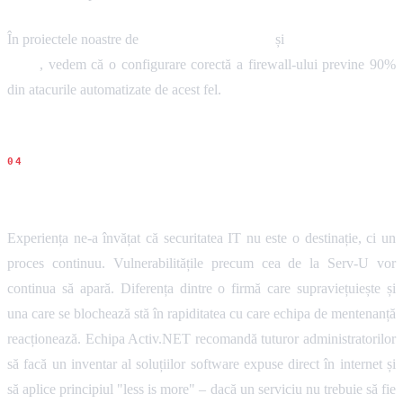
În proiectele noastre de
Administrare servere
și
Service IT pentru
firme
, vedem că o configurare corectă a firewall-ului previne 90%
din atacurile automatizate de acest fel.
Concluziile noastre
Experiența ne-a învățat că securitatea IT nu este o destinație, ci un
proces continuu. Vulnerabilitățile precum cea de la Serv-U vor
continua să apară. Diferența dintre o firmă care supraviețuiește și
una care se blochează stă în rapiditatea cu care echipa de mentenanță
reacționează. Echipa Activ.NET recomandă tuturor administratorilor
să facă un inventar al soluțiilor software expuse direct în internet și
să aplice principiul "less is more" – dacă un serviciu nu trebuie să fie