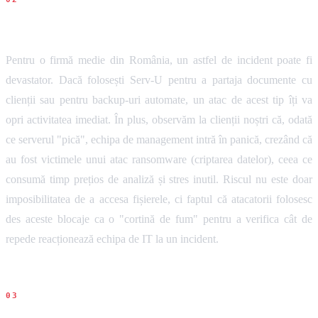
Impact pentru firme
Pentru o firmă medie din România, un astfel de incident poate fi
devastator. Dacă folosești Serv-U pentru a partaja documente cu
clienții sau pentru backup-uri automate, un atac de acest tip îți va
opri activitatea imediat. În plus, observăm la clienții noștri că, odată
ce serverul "pică", echipa de management intră în panică, crezând că
au fost victimele unui atac ransomware (criptarea datelor), ceea ce
consumă timp prețios de analiză și stres inutil. Riscul nu este doar
imposibilitatea de a accesa fișierele, ci faptul că atacatorii folosesc
des aceste blocaje ca o "cortină de fum" pentru a verifica cât de
repede reacționează echipa de IT la un incident.