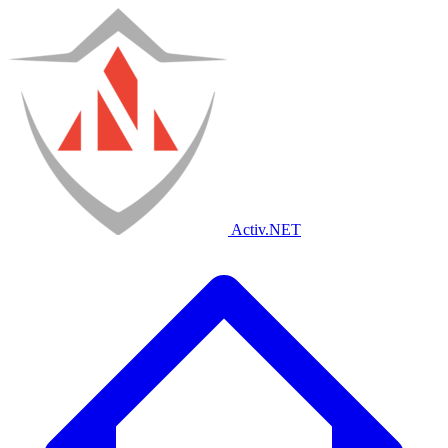
Activ
.NET