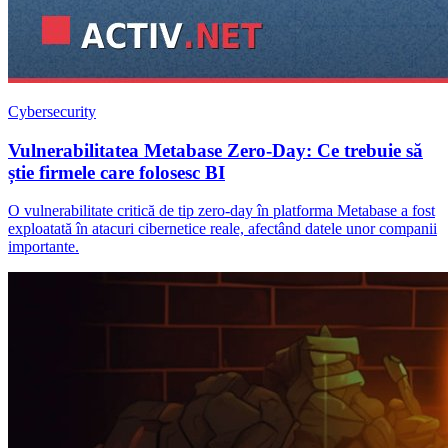
Cybersecurity
Vulnerabilitatea Metabase Zero-Day: Ce trebuie să
știe firmele care folosesc BI
O vulnerabilitate critică de tip zero-day în platforma Metabase a fost
exploatată în atacuri cibernetice reale, afectând datele unor companii
importante.