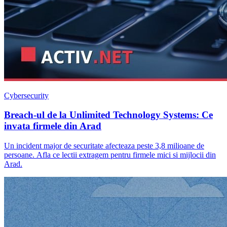
Cybersecurity
Breach-ul de la Unlimited Technology Systems: Ce
invata firmele din Arad
Un incident major de securitate afecteaza peste 3,8 milioane de
persoane. Afla ce lectii extragem pentru firmele mici si mijlocii din
Arad.