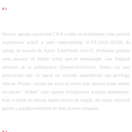
Ce s-a intamplat
Recent, agenția americană CISA a emis un avertisment critic privind
exploatarea activă a unei vulnerabilități (CVE-2026-28318) în
soluția de transfer de fișiere SolarWinds Serv-U. Problema permite
unui atacator să trimită cereri special meșteșugite care forțează
serviciul să se prăbușească (Denial-of-Service). Partea cea mai
periculoasă este că atacul nu necesită autentificare sau privilegii
ridicate. Practic, oricine are acces la server prin internet poate trimite
un pachet "deflate" care oprește funcționarea acestuia instantaneu.
Este o formă de sabotaj digital extrem de simplă, dar foarte eficientă
pentru a paraliza transferul de date al unei companii.