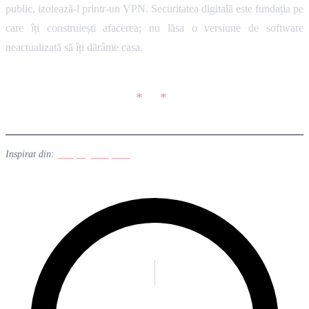
public, izolează-l printr-un VPN. Securitatea digitală este fundația pe
care îți construiești afacerea; nu lăsa o versiune de software
neactualizată să îți dărâme casa.
Inspirat din:
BleepingComputer