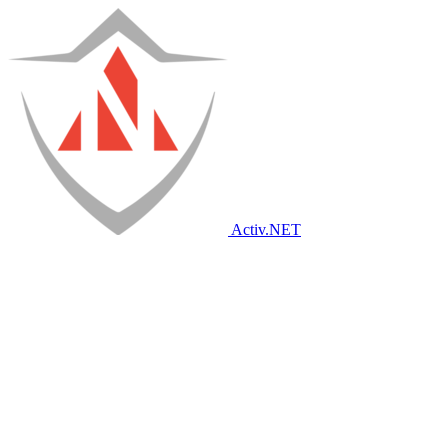
Activ
.NET