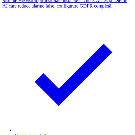
Sisteme Hikvision profesionale instalate la cheie. Acces pe telefon,
AI care reduce alarme false, configurare GDPR completă.