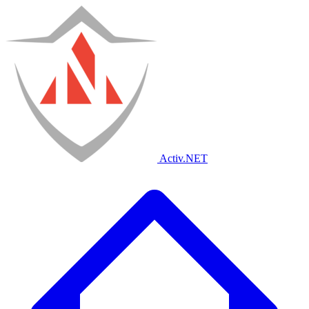
Activ
.NET