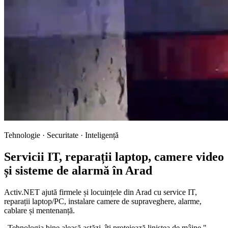
Tehnologie · Securitate · Inteligență
Servicii IT,
reparații laptop
, camere video
și sisteme de alarmă în Arad
Activ.NET ajută firmele și locuințele din Arad cu service IT,
reparații laptop/PC, instalare camere de supraveghere, alarme,
cablare și mentenanță.
„Tehnologia bine aleasă astăzi, îți protejează liniștea de mâine."