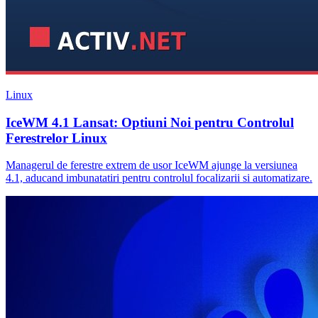
Linux
IceWM 4.1 Lansat: Optiuni Noi pentru Controlul
Ferestrelor Linux
Managerul de ferestre extrem de usor IceWM ajunge la versiunea
4.1, aducand imbunatatiri pentru controlul focalizarii si automatizare.