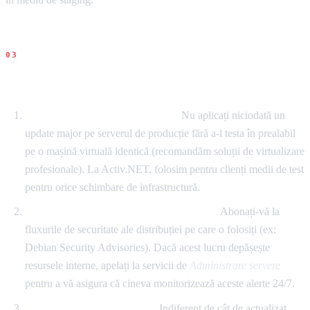
Recomandari concrete
Testare înainte de implementare:
Nu aplicați niciodată un
update major pe serverul de producție fără a-l testa în prealabil
pe o mașină virtuală identică (recomandăm soluții de virtualizare
profesionale). La Activ.NET, folosim pentru clienți medii de test
pentru orice schimbare de infrastructură.
Automatizarea notificărilor de securitate:
Abonați-vă la
fluxurile de securitate ale distribuției pe care o folosiți (ex:
Debian Security Advisories). Dacă acest lucru depășește
resursele interne, apelați la servicii de
Administrare servere
pentru a vă asigura că cineva monitorizează aceste alerte 24/7.
MFA pe toate căile de acces:
Indiferent de cât de actualizat