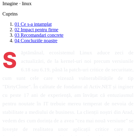
Imagine · linux
Cuprins
01
Ce s-a intamplat
02
Impact pentru firme
03
Recomandari concrete
04
Concluziile noastre
S
ăptămânal, ecosistemul Linux aduce zeci de
actualizări, de la kernel-uri noi precum versiunile
6.18 sau 6.19, până la patch-uri critice de securitate,
cum sunt cele care vizează vulnerabilitățile de tip
"DirtyClone". În calitate de fondator al Activ.NET și inginer
cu peste 17 ani de experiență, am învățat că entuziasmul
pentru noutate în IT trebuie mereu temperat de nevoia de
stabilitate a mediului de business. La clienții noștri din Arad,
vedem des cum dorința de a avea "cea mai nouă versiune" se
lovește de realitatea unor aplicații critice care nu