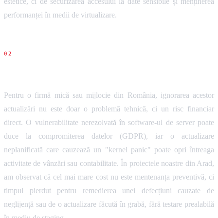
estetice, ci de securizarea accesului la date sensibile și menținerea
performanței în medii de virtualizare.
Impact pentru firme
Pentru o firmă mică sau mijlocie din România, ignorarea acestor
actualizări nu este doar o problemă tehnică, ci un risc financiar
direct. O vulnerabilitate nerezolvată în software-ul de server poate
duce la compromiterea datelor (GDPR), iar o actualizare
neplanificată care cauzează un "kernel panic" poate opri întreaga
activitate de vânzări sau contabilitate. În proiectele noastre din Arad,
am observat că cel mai mare cost nu este mentenanța preventivă, ci
timpul pierdut pentru remedierea unei defecțiuni cauzate de
neglijență sau de o actualizare făcută în grabă, fără testare prealabilă
în mediu de staging.