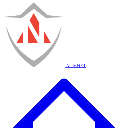
Activ
.NET