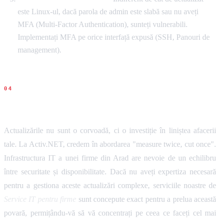
este Linux-ul, dacă parola de admin este slabă sau nu aveți
MFA (Multi-Factor Authentication), sunteți vulnerabili.
Implementați MFA pe orice interfață expusă (SSH, Panouri de
management).
Concluziile noastre
Actualizările nu sunt o corvoadă, ci o investiție în liniștea afacerii
tale. La Activ.NET, credem în abordarea "measure twice, cut once".
Infrastructura IT a unei firme din Arad are nevoie de un echilibru
între securitate și disponibilitate. Dacă nu aveți expertiza necesară
pentru a gestiona aceste actualizări complexe, serviciile noastre de
Service IT pentru firme
sunt concepute exact pentru a prelua această
povară, permițându-vă să vă concentrați pe ceea ce faceți cel mai