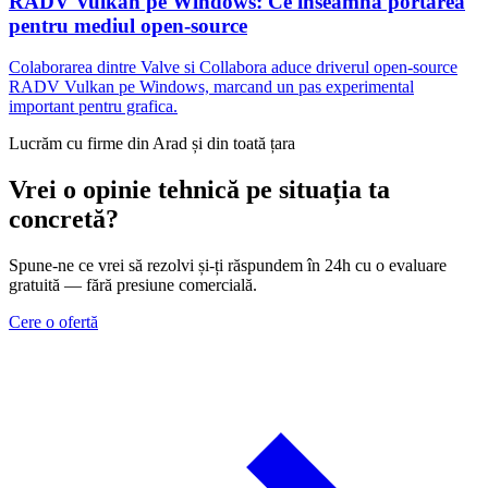
RADV Vulkan pe Windows: Ce inseamna portarea
pentru mediul open-source
Colaborarea dintre Valve si Collabora aduce driverul open-source
RADV Vulkan pe Windows, marcand un pas experimental
important pentru grafica.
Lucrăm cu firme din Arad și din toată țara
Vrei o opinie tehnică pe situația ta
concretă?
Spune-ne ce vrei să rezolvi și-ți răspundem în 24h cu o evaluare
gratuită — fără presiune comercială.
Cere o ofertă