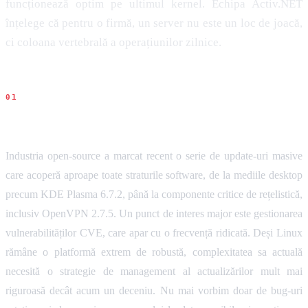
funcționează optim pe ultimul kernel. Echipa Activ.NET
înțelege că pentru o firmă, un server nu este un loc de joacă,
ci coloana vertebrală a operațiunilor zilnice.
Ce s-a intamplat
Industria open-source a marcat recent o serie de update-uri masive
care acoperă aproape toate straturile software, de la mediile desktop
precum KDE Plasma 6.7.2, până la componente critice de rețelistică,
inclusiv OpenVPN 2.7.5. Un punct de interes major este gestionarea
vulnerabilităților CVE, care apar cu o frecvență ridicată. Deși Linux
rămâne o platformă extrem de robustă, complexitatea sa actuală
necesită o strategie de management al actualizărilor mult mai
riguroasă decât acum un deceniu. Nu mai vorbim doar de bug-uri