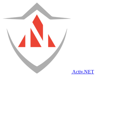
Activ
.NET