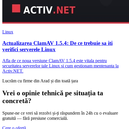
Linux
Actualizarea ClamAV 1.5.4: De ce trebuie sa iti
verifici serverele Linux
Afla de ce noua versiune ClamAV 1.5.4 este vitala pentru
securitatea serverelor tale Linux si cum gestionam mentenanta la
Activ.NET.
Lucrăm cu firme din Arad și din toată țara
Vrei o opinie tehnică pe situația ta
concretă?
Spune-ne ce vrei să rezolvi și-ți răspundem în 24h cu o evaluare
gratuită — fără presiune comercială.
Cere o ofertă