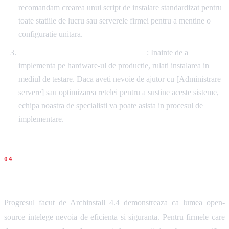
recomandam crearea unui script de instalare standardizat pentru
toate statiile de lucru sau serverele firmei pentru a mentine o
configuratie unitara.
Testati intotdeauna in masini virtuale
: Inainte de a
implementa pe hardware-ul de productie, rulati instalarea in
mediul de testare. Daca aveti nevoie de ajutor cu [Administrare
servere] sau optimizarea retelei pentru a sustine aceste sisteme,
echipa noastra de specialisti va poate asista in procesul de
implementare.
Concluziile noastre
Progresul facut de Archinstall 4.4 demonstreaza ca lumea open-
source intelege nevoia de eficienta si siguranta. Pentru firmele care