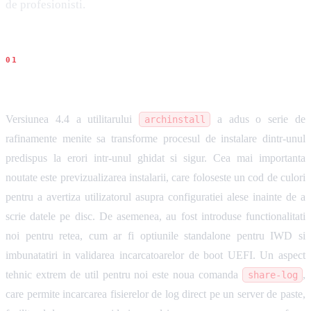
de profesionisti.
Ce s-a intamplat
Versiunea 4.4 a utilitarului
a adus o serie de
archinstall
rafinamente menite sa transforme procesul de instalare dintr-unul
predispus la erori intr-unul ghidat si sigur. Cea mai importanta
noutate este previzualizarea instalarii, care foloseste un cod de culori
pentru a avertiza utilizatorul asupra configuratiei alese inainte de a
scrie datele pe disc. De asemenea, au fost introduse functionalitati
noi pentru retea, cum ar fi optiunile standalone pentru IWD si
imbunatatiri in validarea incarcatoarelor de boot UEFI. Un aspect
tehnic extrem de util pentru noi este noua comanda
,
share-log
care permite incarcarea fisierelor de log direct pe un server de paste,