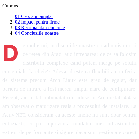
Cuprins
01
Ce s-a intamplat
02
Impact pentru firme
03
Recomandari concrete
04
Concluziile noastre
D
e multe ori, in discutiile noastre cu administratorii
de retea din Arad, aud intrebarea: de ce sa folosim
distributii complexe cand putem merge pe solutii
comerciale 'la cheie'? Adevarul este ca flexibilitatea oferita
de sisteme precum Arch Linux este greu de egalat, dar
bariera de intrare a fost mereu timpul mare de configurare.
Recent, am testat imbunatatirile aduse in Archinstall 4.4 si
am observat o maturizare reala a procesului de instalare. La
Activ.NET, consideram ca aceste unelte nu sunt doar pentru
entuziasti, ci pot reprezenta fundatia unei infrastructuri
extrem de performante si sigure, daca sunt gestionate corect