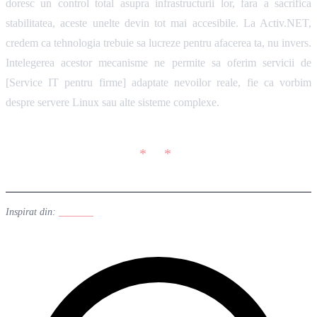
doresc un control total asupra infrastructurii lor, fara a sacrifica
stabilitatea, aceste unelte devin tot mai accesibile. La Activ.NET,
credem ca tehnologia trebuie sa lucreze pentru afacerea ta, nu invers.
Intelegerea acestor mecanisme ne permite sa oferim servicii de
[Service IT pentru firme] adaptate nevoilor reale, fie ca vorbim
despre servere Linux sau alte sisteme complexe.
Inspirat din:
Linuxiac