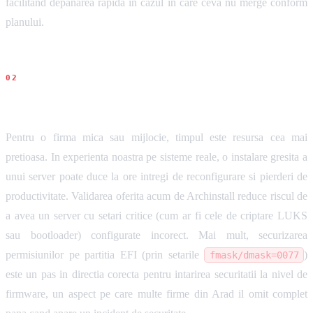
facilitand depanarea rapida in cazul in care ceva nu merge conform
planului.
Impact pentru firme
Pentru o firma mica sau mijlocie, timpul este resursa cea mai
pretioasa. In experienta noastra pe sisteme reale, o instalare gresita a
unui server poate duce la ore intregi de reconfigurare si pierderi de
productivitate. Validarea oferita acum de Archinstall reduce riscul de
a avea un server cu setari critice (cum ar fi cele de criptare LUKS
sau bootloader) configurate incorect. Mai mult, securizarea
permisiunilor pe partitia EFI (prin setarile
)
fmask/dmask=0077
este un pas in directia corecta pentru intarirea securitatii la nivel de
firmware, un aspect pe care multe firme din Arad il omit complet