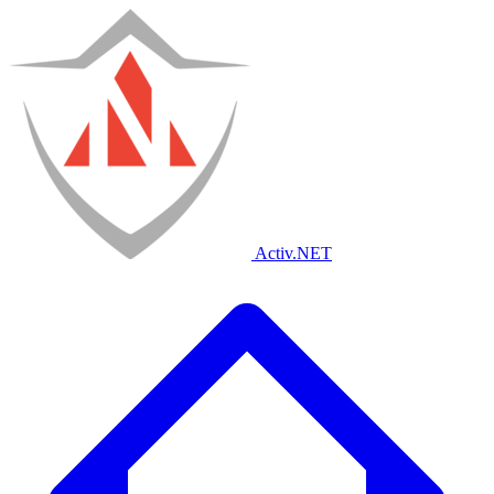
Activ
.NET