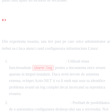
pana cand apare un incident de securitate.
Recomandari concrete
Din experienta noastra, iata trei pasi pe care orice administrator ar
trebui sa-i faca atunci cand configureaza infrastructura Linux:
Nu sariti peste validarea logurilor
: Utilizati noua
functionalitate
pentru a documenta orice eroare
share-log
aparuta in timpul instalarii. Daca aveti nevoie de asistenta
externa, echipei Activ.NET ii va fi mult mai usor sa identifice
problema avand un log complet decat incercand sa reproduca
eroarea.
Standardizati profilurile de instalare
: Profitati de posibilitatea
de a automatiza configurarea desktop-ului sau a serverului. Noi