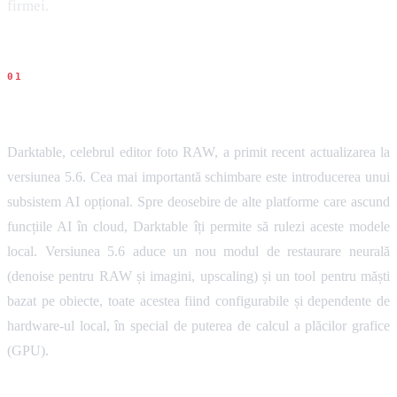
firmei.
Ce s-a intamplat
Darktable, celebrul editor foto RAW, a primit recent actualizarea la
versiunea 5.6. Cea mai importantă schimbare este introducerea unui
subsistem AI opțional. Spre deosebire de alte platforme care ascund
funcțiile AI în cloud, Darktable îți permite să rulezi aceste modele
local. Versiunea 5.6 aduce un nou modul de restaurare neurală
(denoise pentru RAW și imagini, upscaling) și un tool pentru măști
bazat pe obiecte, toate acestea fiind configurabile și dependente de
hardware-ul local, în special de puterea de calcul a plăcilor grafice
(GPU).