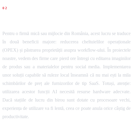
Impact pentru firme
Pentru o firmă mică sau mijlocie din România, acest lucru se traduce
în două beneficii majore: reducerea cheltuielilor operaționale
(OPEX) și păstrarea proprietății asupra workflow-ului. În proiectele
noastre, vedem des firme care pierd ore întregi cu editarea imaginilor
de produs sau a materialelor pentru social media. Implementarea
unor soluții capabile să ruleze local înseamnă că nu mai ești la mila
schimbărilor de preț ale furnizorilor de tip SaaS. Totuși, atenție:
utilizarea acestor funcții AI necesită resurse hardware adecvate.
Dacă stațiile de lucru din birou sunt dotate cu procesoare vechi,
experiența de utilizare va fi lentă, ceea ce poate anula orice câștig de
productivitate.