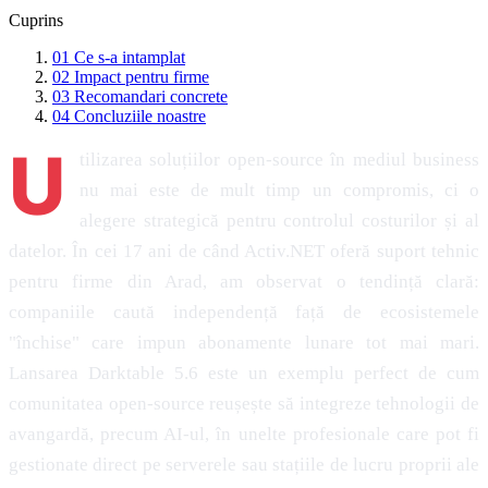
Cuprins
01
Ce s-a intamplat
02
Impact pentru firme
03
Recomandari concrete
04
Concluziile noastre
U
tilizarea soluțiilor open-source în mediul business
nu mai este de mult timp un compromis, ci o
alegere strategică pentru controlul costurilor și al
datelor. În cei 17 ani de când Activ.NET oferă suport tehnic
pentru firme din Arad, am observat o tendință clară:
companiile caută independență față de ecosistemele
"închise" care impun abonamente lunare tot mai mari.
Lansarea Darktable 5.6 este un exemplu perfect de cum
comunitatea open-source reușește să integreze tehnologii de
avangardă, precum AI-ul, în unelte profesionale care pot fi
gestionate direct pe serverele sau stațiile de lucru proprii ale