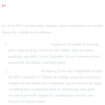
Recomandari concrete
La Activ.NET, recomandăm clienților noștri următoarele trei acțiuni
înainte de a adopta acest software:
Verificarea infrastructurii:
Asigură-te că stațiile de lucru au
plăci video dedicate (NVIDIA sau AMD). Fără accelerare
hardware, modulele AI din Darktable 5.6 vor consuma excesiv
procesorul, încetinind restul aplicațiilor.
Backup-ul librăriei:
Versiunea 5.6 nu este compatibilă cu baza
de date a versiunii 5.4. Înainte de update, realizează un backup
complet al directorului de configurare. Dacă ai nevoie de ajutor
cu planificarea acestor proceduri de mentenanță, poți apela
oricând la serviciile noastre de [Administrare servere] sau
[Service IT pentru firme].