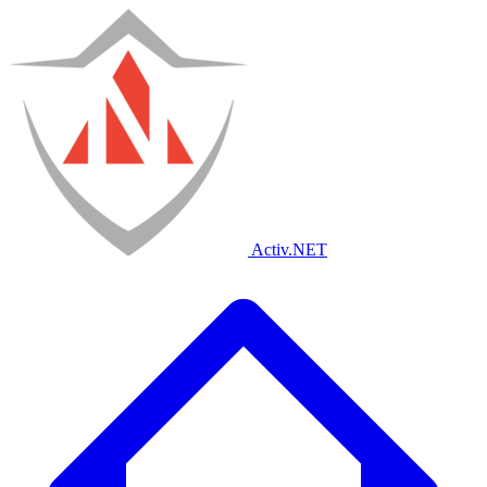
Activ
.NET