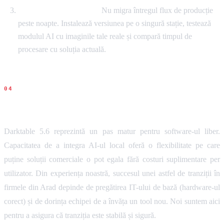
Testarea workflow-ului:
Nu migra întregul flux de producție
peste noapte. Instalează versiunea pe o singură stație, testează
modulul AI cu imaginile tale reale și compară timpul de
procesare cu soluția actuală.
Concluziile noastre
Darktable 5.6 reprezintă un pas matur pentru software-ul liber.
Capacitatea de a integra AI-ul local oferă o flexibilitate pe care
puține soluții comerciale o pot egala fără costuri suplimentare per
utilizator. Din experiența noastră, succesul unei astfel de tranziții în
firmele din Arad depinde de pregătirea IT-ului de bază (hardware-ul
corect) și de dorința echipei de a învăța un tool nou. Noi suntem aici
pentru a asigura că tranziția este stabilă și sigură.