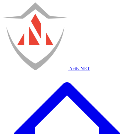
Activ
.NET