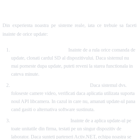
Recomandari concrete
Din experienta noastra pe sisteme reale, iata ce trebuie sa faceti
inainte de orice update:
Nu actualizați 'pe orbeste':
Inainte de a rula orice comanda de
update, clonati cardul SD al dispozitivului. Daca sistemul nu
mai porneste dupa update, puteti reveni la starea functionala in
cateva minute.
Verificati compatibilitatea libcamera:
Daca sistemul dvs.
foloseste camere video, verificati daca aplicatia utilizata suporta
noul API libcamera. In cazul in care nu, amanati update-ul pana
cand gasiti o alternativa software sustinuta.
Testati intr-un mediu izolat:
Inainte de a aplica update-ul pe
toate unitatile din firma, testati pe un singur dispozitiv de
laborator. Daca sunteti parteneri Activ.NET, echipa noastra se