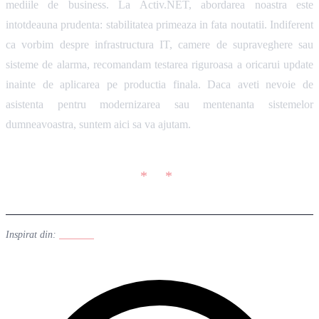
mediile de business. La Activ.NET, abordarea noastra este
intotdeauna prudenta: stabilitatea primeaza in fata noutatii. Indiferent
ca vorbim despre infrastructura IT, camere de supraveghere sau
sisteme de alarma, recomandam testarea riguroasa a oricarui update
inainte de aplicarea pe productia finala. Daca aveti nevoie de
asistenta pentru modernizarea sau mentenanta sistemelor
dumneavoastra, suntem aici sa va ajutam.
Inspirat din:
Linuxiac