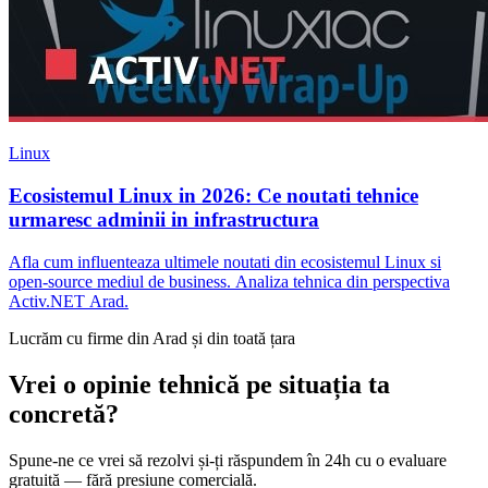
Linux
Ecosistemul Linux in 2026: Ce noutati tehnice
urmaresc adminii in infrastructura
Afla cum influenteaza ultimele noutati din ecosistemul Linux si
open-source mediul de business. Analiza tehnica din perspectiva
Activ.NET Arad.
Lucrăm cu firme din Arad și din toată țara
Vrei o opinie tehnică pe situația ta
concretă?
Spune-ne ce vrei să rezolvi și-ți răspundem în 24h cu o evaluare
gratuită — fără presiune comercială.