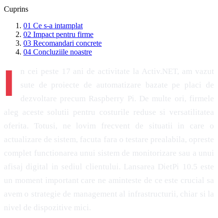
Cuprins
01
Ce s-a intamplat
02
Impact pentru firme
03
Recomandari concrete
04
Concluziile noastre
I
n cei peste 17 ani de activitate la Activ.NET, am vazut
sute de proiecte de automatizare bazate pe placi de
dezvoltare precum Raspberry Pi. De multe ori, firmele
aleg aceste solutii pentru costurile reduse si versatilitatea
oferita. Totusi, ne lovim frecvent de situatii in care o
actualizare de sistem, facuta fara o testare prealabila, opreste
complet functionarea unui sistem de monitorizare sau a unui
afisaj digital in sediul clientului. Lansarea DietPi 10.5 este
un moment important care ne aminteste de ce este crucial sa
avem o strategie de management al infrastructurii, chiar si la
nivel de dispozitive mici.