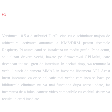
Ce s-a intamplat
Versiunea 10.5 a distributiei DietPi vine cu o schimbare majora de
arhitectura: activarea automata a KMS/DRM pentru sistemele
Raspberry Pi atunci cand se instaleaza un mediu grafic. Pana acum,
se utilizau drivere vechi, bazate pe firmware-ul GPU-ului, care
deveneau tot mai greu de intretinut. In acelasi timp, s-a renuntat la
vechiul stack de camera MMAL in favoarea libcamera API. Acest
lucru inseamna ca orice aplicatie mai veche care inca se baza pe
bibliotecile eliminate nu va mai functiona dupa acest update, iar
incercarea de a folosi camere video compatibile cu vechiul sistem va
rezulta in erori imediate.