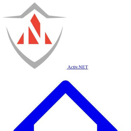
Activ
.NET