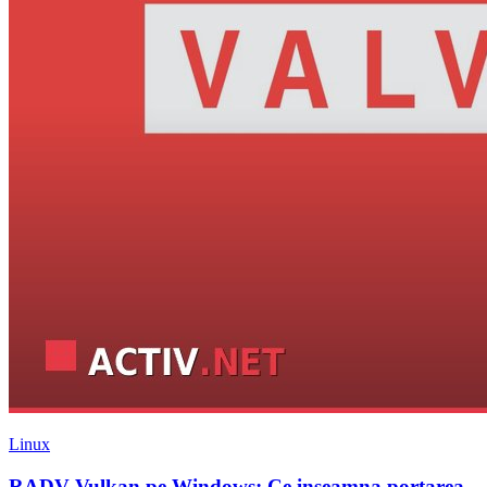
Linux
RADV Vulkan pe Windows: Ce inseamna portarea