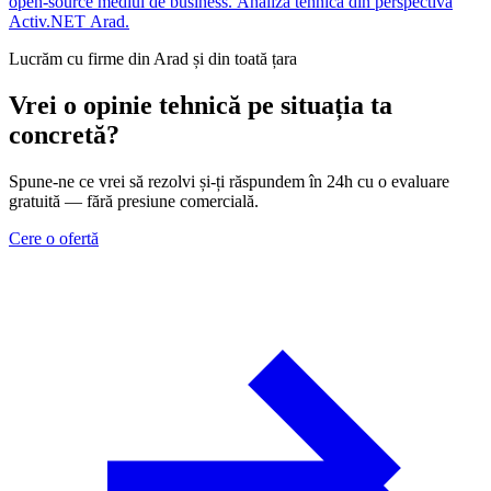
open-source mediul de business. Analiza tehnica din perspectiva
Activ.NET Arad.
Lucrăm cu firme din Arad și din toată țara
Vrei o opinie tehnică pe situația ta
concretă?
Spune-ne ce vrei să rezolvi și-ți răspundem în 24h cu o evaluare
gratuită — fără presiune comercială.
Cere o ofertă