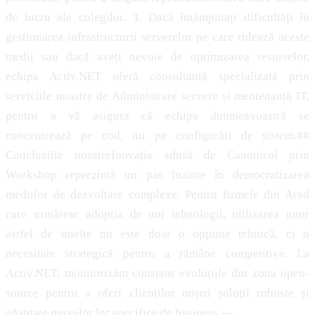
de lucru ale colegilor. 3. Dacă întâmpinați dificultăți în
gestionarea infrastructurii serverelor pe care rulează aceste
medii sau dacă aveți nevoie de optimizarea resurselor,
echipa Activ.NET oferă consultanță specializată prin
serviciile noastre de Administrare servere și mentenanță IT,
pentru a vă asigura că echipa dumneavoastră se
concentrează pe cod, nu pe configurări de sistem.##
Concluziile noastreInovația adusă de Canonical prin
Workshop reprezintă un pas înainte în democratizarea
mediilor de dezvoltare complexe. Pentru firmele din Arad
care urmăresc adopția de noi tehnologii, utilizarea unor
astfel de unelte nu este doar o opțiune tehnică, ci o
necesitate strategică pentru a rămâne competitive. La
Activ.NET, monitorizăm constant evoluțiile din zona open-
source pentru a oferi clienților noștri soluții robuste și
adaptate nevoilor lor specifice de business.---