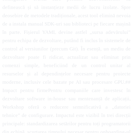
definească și să instanțieze medii de lucru izolate. Spre
deosebire de metodele tradiționale, acest tool elimină nevoia
de a instala manual SDK-uri sau biblioteci pe fiecare mașină
în parte. Fișierul YAML devine astfel „sursa adevărului”
pentru echipa de dezvoltare, putând fi inclus în sistemele de
control al versiunilor (precum Git). În esență, un mediu de
dezvoltare poate fi ridicat, actualizat sau eliminat prin
comenzi simple, beneficiind de un control unitar al
resurselor și al dependințelor necesare pentru proiecte
moderne, inclusiv cele bazate pe AI sau procesare GPU.##
Impact pentru firmePentru companiile care investesc în
dezvoltare software in-house sau mentenanță de aplicații,
Workshop oferă o reducere semnificativă a „datoriei
tehnice” de configurare. Impactul este vizibil în trei direcții
principale: standardizarea setărilor pentru toți programatorii
din echipă, scurtarea timpului necesar pentru onboarding-ul