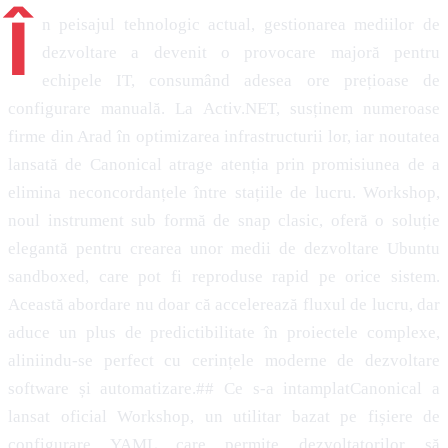
Î
n peisajul tehnologic actual, gestionarea mediilor de
dezvoltare a devenit o provocare majoră pentru
echipele IT, consumând adesea ore prețioase de
configurare manuală. La Activ.NET, susținem numeroase
firme din Arad în optimizarea infrastructurii lor, iar noutatea
lansată de Canonical atrage atenția prin promisiunea de a
elimina neconcordanțele între stațiile de lucru. Workshop,
noul instrument sub formă de snap clasic, oferă o soluție
elegantă pentru crearea unor medii de dezvoltare Ubuntu
sandboxed, care pot fi reproduse rapid pe orice sistem.
Această abordare nu doar că accelerează fluxul de lucru, dar
aduce un plus de predictibilitate în proiectele complexe,
aliniindu-se perfect cu cerințele moderne de dezvoltare
software și automatizare.## Ce s-a intamplatCanonical a
lansat oficial Workshop, un utilitar bazat pe fișiere de
configurare YAML care permite dezvoltatorilor să