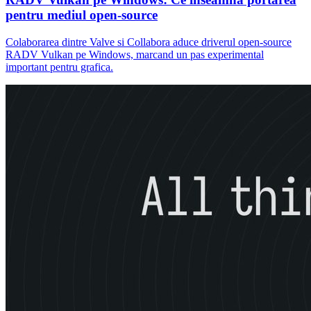
pentru mediul open-source
Colaborarea dintre Valve si Collabora aduce driverul open-source
RADV Vulkan pe Windows, marcand un pas experimental
important pentru grafica.