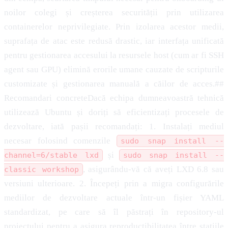
noilor colegi și creșterea securității prin utilizarea
containerelor neprivilegiate. Prin izolarea acestor medii,
suprafața de atac este redusă drastic, iar interfața unificată
pentru gestionarea accesului la resursele host (cum ar fi SSH
agent sau GPU) elimină erorile umane cauzate de scripturile
customizate și gestionarea manuală a căilor de acces.##
Recomandari concreteDacă echipa dumneavoastră tehnică
utilizează Ubuntu și doriți să eficientizați procesele de
dezvoltare, iată pașii recomandați: 1. Instalați mediul
necesar folosind comenzile
sudo snap install --
și
channel=6/stable lxd
sudo snap install --
, asigurându-vă că aveți LXD 6.8 sau
classic workshop
versiuni ulterioare. 2. Începeți prin a migra configurările
mediilor de dezvoltare actuale într-un fișier YAML
standardizat, pe care să îl păstrați în repository-ul
proiectului pentru a asigura reproductibilitatea între stațiile