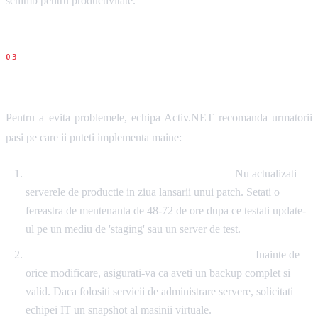
schimb pentru productivitate.
Recomandari concrete
Pentru a evita problemele, echipa Activ.NET recomanda urmatorii
pasi pe care ii puteti implementa maine:
Adoptati o politica de update-uri etapizata:
Nu actualizati
serverele de productie in ziua lansarii unui patch. Setati o
fereastra de mentenanta de 48-72 de ore dupa ce testati update-
ul pe un mediu de 'staging' sau un server de test.
Automatizati backup-ul inainte de mentenanta:
Inainte de
orice modificare, asigurati-va ca aveti un backup complet si
valid. Daca folositi servicii de administrare servere, solicitati
echipei IT un snapshot al masinii virtuale.