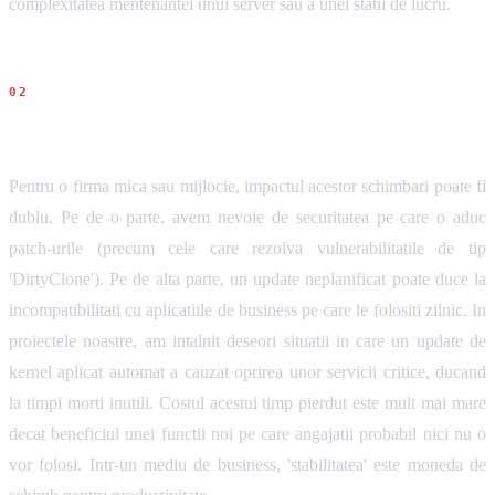
complexitatea mentenantei unui server sau a unei statii de lucru.
Impact pentru firme
Pentru o firma mica sau mijlocie, impactul acestor schimbari poate fi
dublu. Pe de o parte, avem nevoie de securitatea pe care o aduc
patch-urile (precum cele care rezolva vulnerabilitatile de tip
'DirtyClone'). Pe de alta parte, un update neplanificat poate duce la
incompatibilitati cu aplicatiile de business pe care le folositi zilnic. In
proiectele noastre, am intalnit deseori situatii in care un update de
kernel aplicat automat a cauzat oprirea unor servicii critice, ducand
la timpi morti inutili. Costul acestui timp pierdut este mult mai mare
decat beneficiul unei functii noi pe care angajatii probabil nici nu o
vor folosi. Intr-un mediu de business, 'stabilitatea' este moneda de