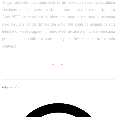
Totusi, succesul in administrarea IT nu vine din a avea mereu ultima
versiune, ci din a avea un sistem robust, testat si monitorizat. La
Activ.NET, ne mandrim cu abordarea noastra precauta si orientata
spre rezultate pentru firmele din Arad. Nu lasati ca noianul de stiri
tehnice sa va distraga de la obiectivele de afaceri; lasati mentenanta
pe mainile specialistilor care inteleg ca fiecare click in consola
conteaza.
Inspirat din:
Linuxiac