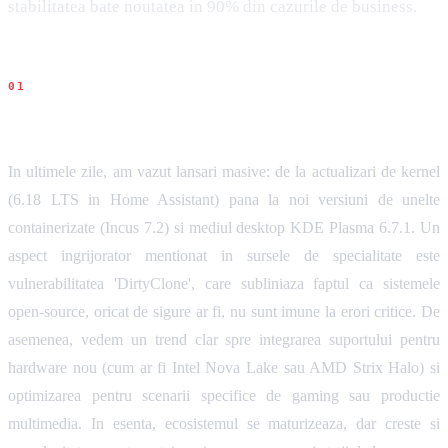
stabilitatea bate noutatea in 90% din cazurile de business.
Ce s-a intamplat
In ultimele zile, am vazut lansari masive: de la actualizari de kernel
(6.18 LTS in Home Assistant) pana la noi versiuni de unelte
containerizate (Incus 7.2) si mediul desktop KDE Plasma 6.7.1. Un
aspect ingrijorator mentionat in sursele de specialitate este
vulnerabilitatea 'DirtyClone', care subliniaza faptul ca sistemele
open-source, oricat de sigure ar fi, nu sunt imune la erori critice. De
asemenea, vedem un trend clar spre integrarea suportului pentru
hardware nou (cum ar fi Intel Nova Lake sau AMD Strix Halo) si
optimizarea pentru scenarii specifice de gaming sau productie
multimedia. In esenta, ecosistemul se maturizeaza, dar creste si