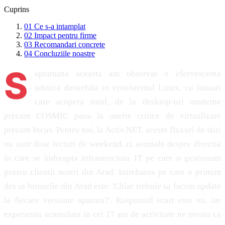
Cuprins
01
Ce s-a intamplat
02
Impact pentru firme
03
Recomandari concrete
04
Concluziile noastre
S
aptamana aceasta am observat o efervescenta
tehnica deosebita in ecosistemul Linux, cu lansari
care acopera totul, de la desktop-uri moderne
precum COSMIC pana la unelte critice de virtualizare
precum Incus. Pentru noi, la Activ.NET, aceste fluxuri de stiri
nu sunt doar lecturi de weekend, ci semnale despre directia
in care se indreapta infrastructura IT pe care o gestionam
pentru clientii nostri din Arad. Intrebarea pe care o primim
des in birourile din Arad este: 'Chiar trebuie sa facem update
la fiecare versiune aparuta?'. Raspunsul scurt este nu, iar
experienta acumulata in cei 17 ani de activitate ne invata ca