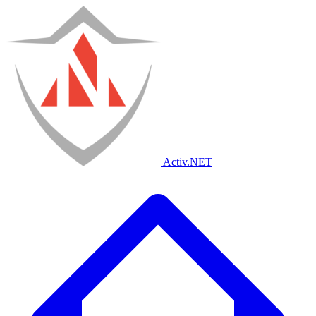
Activ
.NET