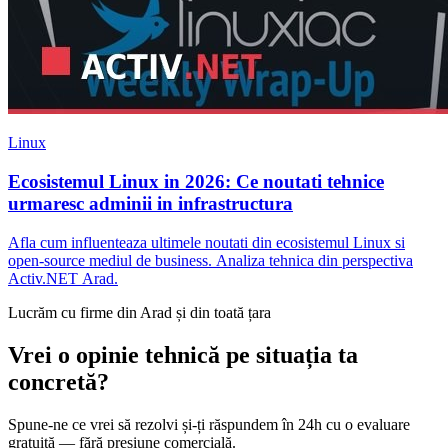
Linux
Ecosistemul Linux in 2026: Ce noutati tehnice
urmaresc adminii in infrastructura
Afla cum influenteaza ultimele noutati din ecosistemul Linux si
open-source mediul de business. Analiza tehnica din perspectiva
Activ.NET Arad.
Lucrăm cu firme din Arad și din toată țara
Vrei o opinie tehnică pe situația ta
concretă?
Spune-ne ce vrei să rezolvi și-ți răspundem în 24h cu o evaluare
gratuită — fără presiune comercială.