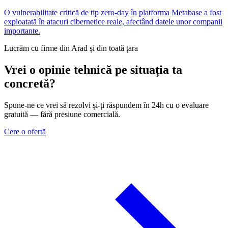
O vulnerabilitate critică de tip zero-day în platforma Metabase a fost
exploatată în atacuri cibernetice reale, afectând datele unor companii
importante.
Lucrăm cu firme din Arad și din toată țara
Vrei o opinie tehnică pe situația ta
concretă?
Spune-ne ce vrei să rezolvi și-ți răspundem în 24h cu o evaluare
gratuită — fără presiune comercială.
Cere o ofertă