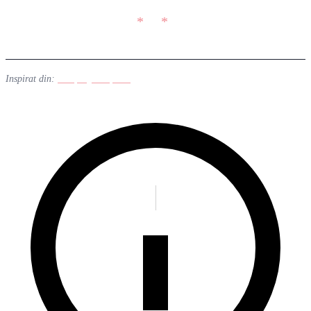
Inspirat din:
BleepingComputer