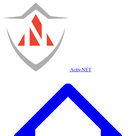
Activ
.NET