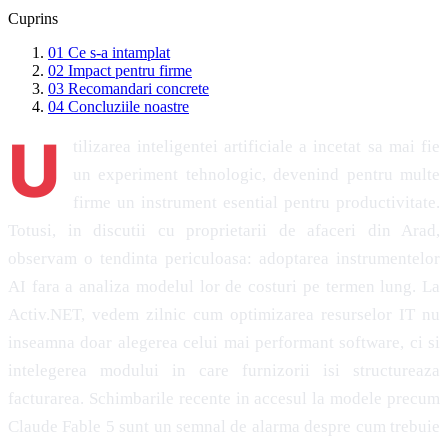
Cuprins
01
Ce s-a intamplat
02
Impact pentru firme
03
Recomandari concrete
04
Concluziile noastre
U
tilizarea inteligentei artificiale a incetat sa mai fie
un experiment tehnologic, devenind pentru multe
firme un instrument esential pentru productivitate.
Totusi, in discutii cu proprietarii de afaceri din Arad,
observam o tendinta periculoasa: adoptarea instrumentelor
AI fara a analiza modelul lor de costuri pe termen lung. La
Activ.NET, vedem zilnic cum optimizarea resurselor IT nu
inseamna doar alegerea celui mai performant software, ci si
intelegerea modului in care furnizorii isi structureaza
facturarea. Schimbarile recente in accesul la modele precum
Claude Fable 5 sunt un semnal de alarma despre cum trebuie