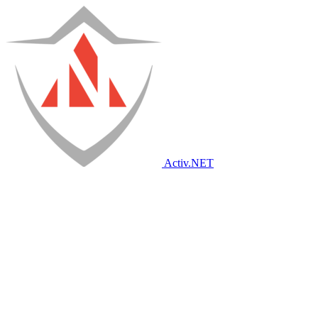
Activ
.NET