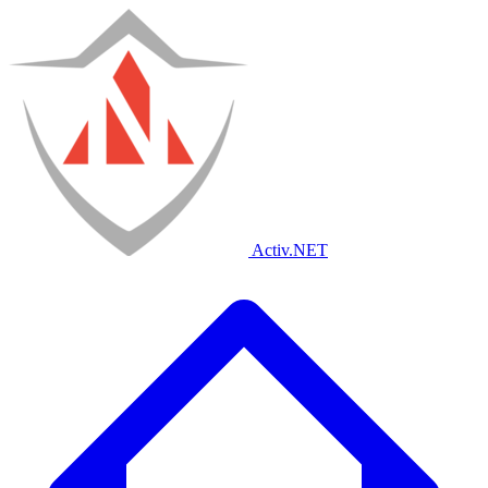
Activ
.NET