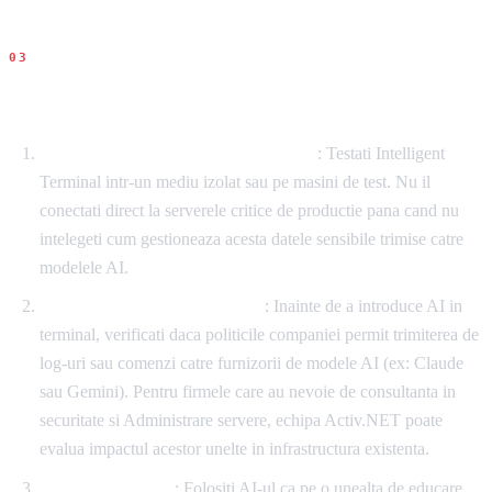
Recomandari concrete
Nu implementati in productie imediat
: Testati Intelligent
Terminal intr-un mediu izolat sau pe masini de test. Nu il
conectati direct la serverele critice de productie pana cand nu
intelegeti cum gestioneaza acesta datele sensibile trimise catre
modelele AI.
Evaluati riscurile de securitate
: Inainte de a introduce AI in
terminal, verificati daca politicile companiei permit trimiterea de
log-uri sau comenzi catre furnizorii de modele AI (ex: Claude
sau Gemini). Pentru firmele care au nevoie de consultanta in
securitate si Administrare servere, echipa Activ.NET poate
evalua impactul acestor unelte in infrastructura existenta.
Instruire continua
: Folositi AI-ul ca pe o unealta de educare.