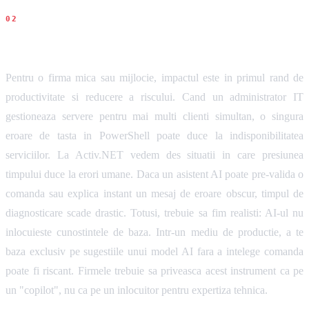
Impact pentru firme
Pentru o firma mica sau mijlocie, impactul este in primul rand de
productivitate si reducere a riscului. Cand un administrator IT
gestioneaza servere pentru mai multi clienti simultan, o singura
eroare de tasta in PowerShell poate duce la indisponibilitatea
serviciilor. La Activ.NET vedem des situatii in care presiunea
timpului duce la erori umane. Daca un asistent AI poate pre-valida o
comanda sau explica instant un mesaj de eroare obscur, timpul de
diagnosticare scade drastic. Totusi, trebuie sa fim realisti: AI-ul nu
inlocuieste cunostintele de baza. Intr-un mediu de productie, a te
baza exclusiv pe sugestiile unui model AI fara a intelege comanda
poate fi riscant. Firmele trebuie sa priveasca acest instrument ca pe
un "copilot", nu ca pe un inlocuitor pentru expertiza tehnica.