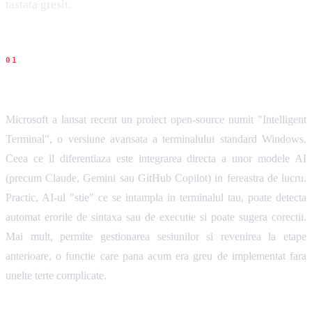
tastata gresit.
Ce s-a intamplat
Microsoft a lansat recent un proiect open-source numit "Intelligent
Terminal", o versiune avansata a terminalului standard Windows.
Ceea ce il diferentiaza este integrarea directa a unor modele AI
(precum Claude, Gemini sau GitHub Copilot) in fereastra de lucru.
Practic, AI-ul "stie" ce se intampla in terminalul tau, poate detecta
automat erorile de sintaxa sau de executie si poate sugera corectii.
Mai mult, permite gestionarea sesiunilor si revenirea la etape
anterioare, o functie care pana acum era greu de implementat fara
unelte terte complicate.