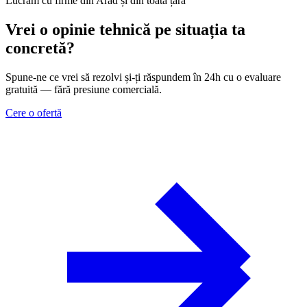
Lucrăm cu firme din Arad și din toată țara
Vrei o opinie tehnică pe situația ta
concretă?
Spune-ne ce vrei să rezolvi și-ți răspundem în 24h cu o evaluare
gratuită — fără presiune comercială.
Cere o ofertă