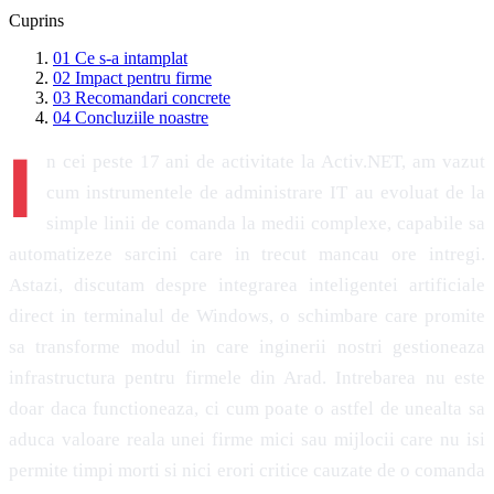
Cuprins
01
Ce s-a intamplat
02
Impact pentru firme
03
Recomandari concrete
04
Concluziile noastre
I
n cei peste 17 ani de activitate la Activ.NET, am vazut
cum instrumentele de administrare IT au evoluat de la
simple linii de comanda la medii complexe, capabile sa
automatizeze sarcini care in trecut mancau ore intregi.
Astazi, discutam despre integrarea inteligentei artificiale
direct in terminalul de Windows, o schimbare care promite
sa transforme modul in care inginerii nostri gestioneaza
infrastructura pentru firmele din Arad. Intrebarea nu este
doar daca functioneaza, ci cum poate o astfel de unealta sa
aduca valoare reala unei firme mici sau mijlocii care nu isi
permite timpi morti si nici erori critice cauzate de o comanda