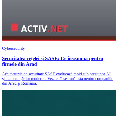
Cybersecurity
Securitatea rețelei și SASE: Ce înseamnă pentru
firmele din Arad
Arhitecturile de securitate SASE evoluează rapid sub presiunea AI
și a amenințărilor moderne. Vezi ce înseamnă asta pentru companiile
din Arad și România.