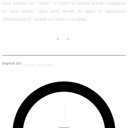
orice unealta care "citeste" ce scrieti in consola trebuie configurata
cu mare atentie. Daca aveti nevoie de ajutor in optimizarea
infrastructurii IT, suntem aici pentru a va ghida.
Inspirat din:
BleepingComputer