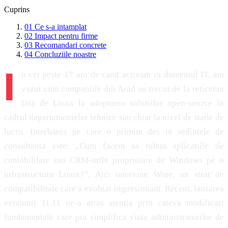
Cuprins
01
Ce s-a intamplat
02
Impact pentru firme
03
Recomandari concrete
04
Concluziile noastre
I
n cei peste 17 ani de cand activam in domeniul IT, am
vazut cum companiile din Arad au trecut de la reticenta
fata de Linux la adoptarea solutiilor open-source in
cadrul departamentelor tehnice sau chiar la nivel de statie de
lucru. Intrebarea pe care o primim des in sedintele de
consultanta este: „Cum facem sa rulam aplicatiile de
contabilitate sau CRM-urile proprietare de Windows pe o
infrastructura Linux?”. Aici intervine Wine, un strat de
compatibilitate care a evoluat impresionant. Recent, lansarea
versiunii 11.11 ne-a atras atentia prin cateva modificari
fundamentale care pot simplifica viata administratorilor de