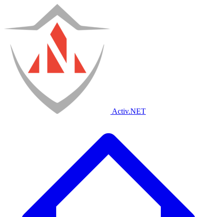
Activ
.NET