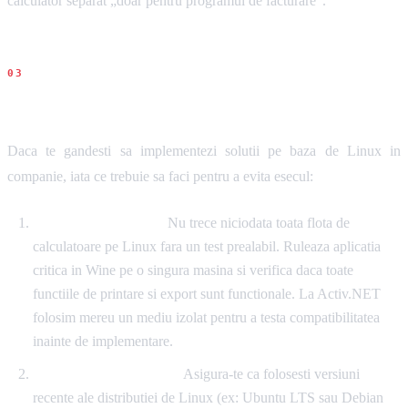
calculator separat „doar pentru programul de facturare”.
Recomandari concrete
Daca te gandesti sa implementezi solutii pe baza de Linux in
companie, iata ce trebuie sa faci pentru a evita esecul:
Testarea in Sandbox:
Nu trece niciodata toata flota de
calculatoare pe Linux fara un test prealabil. Ruleaza aplicatia
critica in Wine pe o singura masina si verifica daca toate
functiile de printare si export sunt functionale. La Activ.NET
folosim mereu un mediu izolat pentru a testa compatibilitatea
inainte de implementare.
Actualizarea sistemului:
Asigura-te ca folosesti versiuni
recente ale distributiei de Linux (ex: Ubuntu LTS sau Debian