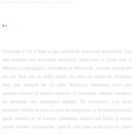
sistem din firmele mici si mijlocii.
Ce s-a intamplat
Versiunea 11.11 a Wine a adus schimbari structurale importante. Cea
mai notabila este inlocuirea bibliotecii TomCrypt cu SymCrypt, o
biblioteca criptografica dezvoltata de Microsoft. Aceasta modificare
nu este doar una de ordin estetic; ea ofera un suport de securitate
mult mai apropiat de cel nativ Windows, eliminand erori care
apareau anterior la rularea softurilor ce necesitau validari complexe
de identitate sau semnatura digitala. De asemenea, s-au facut
progrese vizibile in ceea ce priveste integrarea cu Wayland (serverul
grafic modern de pe Linux), permitand randari mai fluide si suport
pentru ferestre transparente, aspecte care pana acum erau un punct